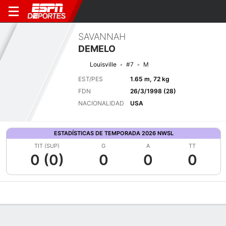
SAVANNAH
DEMELO
Louisville
#7
M
EST/PES
1.65 m, 72 kg
FDN
26/3/1998 (28)
NACIONALIDAD
USA
ESTADÍSTICAS DE TEMPORADA 2026 NWSL
TIT (SUP)
G
A
TT
0 (0)
0
0
0
Perfil de Jugador
Bio
Noticias
Partidos
Estadísticas