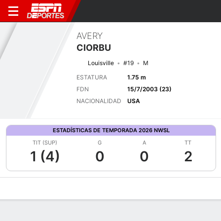
AVERY
CIORBU
Louisville
#19
M
ESTATURA
1.75 m
FDN
15/7/2003 (23)
NACIONALIDAD
USA
ESTADÍSTICAS DE TEMPORADA 2026 NWSL
TIT (SUP)
G
A
TT
1 (4)
0
0
2
Perfil de Jugador
Bio
Noticias
Partidos
Estadísticas