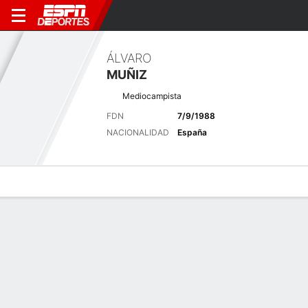
ÁLVARO
MUÑIZ
Mediocampista
FDN
7/9/1988
NACIONALIDAD
España
Perfil de Jugador
Bio
Noticias
Partidos
Estadísticas
Últimas noticias
Ver Todo