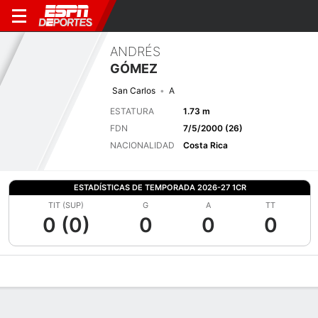
ANDRÉS
GÓMEZ
San Carlos
A
ESTATURA
1.73 m
FDN
7/5/2000 (26)
NACIONALIDAD
Costa Rica
ESTADÍSTICAS DE TEMPORADA 2026-27 1CR
TIT (SUP)
G
A
TT
0 (0)
0
0
0
Perfil de Jugador
Bio
Noticias
Partidos
Estadísticas