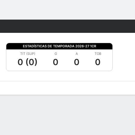
Watch
Juegos
ESTADÍSTICAS DE TEMPORADA 2026-27 1CR
TIT (SUP)
G
A
TOB
0 (0)
0
0
0