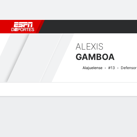
Fútbol
MLB
F. Americano
Básquetbol
WNBA
F1
Boxe
ALEXIS
GAMBOA
Alajuelense
#13
Defensor
Perfil de Jugador
Bio
Noticias
Partidos
Estadísticas