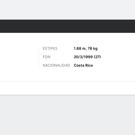
o
Más Deportes
EST/PES
1.88 m, 78 kg
FDN
20/3/1999 (27)
NACIONALIDAD
Costa Rica