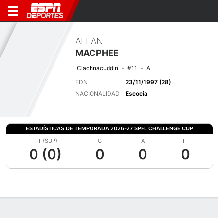
ALLAN
MACPHEE
Clachnacuddin
#11
A
FDN
23/11/1997 (28)
NACIONALIDAD
Escocia
ESTADÍSTICAS DE TEMPORADA 2026-27 SPFL CHALLENGE CUP
TIT (SUP)
G
A
TT
0 (0)
0
0
0
Perfil de Jugador
Bio
Noticias
Partidos
Estadísticas