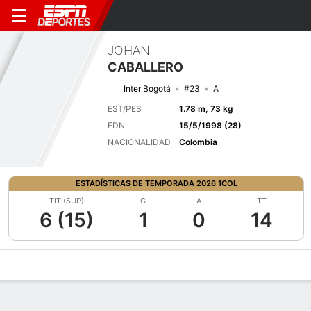
JOHAN
CABALLERO
Inter Bogotá
#23
A
EST/PES
1.78 m, 73 kg
FDN
15/5/1998 (28)
NACIONALIDAD
Colombia
ESTADÍSTICAS DE TEMPORADA 2026 1COL
TIT (SUP)
G
A
TT
6 (15)
1
0
14
Perfil de Jugador
Bio
Noticias
Partidos
Estadísticas