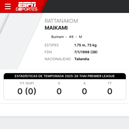
RATTANAKOM
MAIKAMI
Buriram
#8
M
EST/PES
1.75 m, 73 kg
FDN
7/1/1998 (28)
NACIONALIDAD
Tailandia
ESTADÍSTICAS DE TEMPORADA 2025-26 THAI PREMIER LEAGUE
TIT (SUP)
G
A
TT
0 (0)
0
0
0
Perfil de Jugador
Bio
Noticias
Partidos
Estadísticas