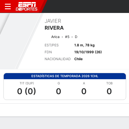
JAVIER
RIVERA
Arica
#5
D
EST/PES
1.8 m, 78 kg
FDN
19/10/1999 (26)
NACIONALIDAD
Chile
ESTADÍSTICAS DE TEMPORADA 2026 1CHL
TIT (SUP)
G
A
TOB
0 (0)
0
0
0
Perfil de Jugador
Bio
Noticias
Partidos
Estadísticas