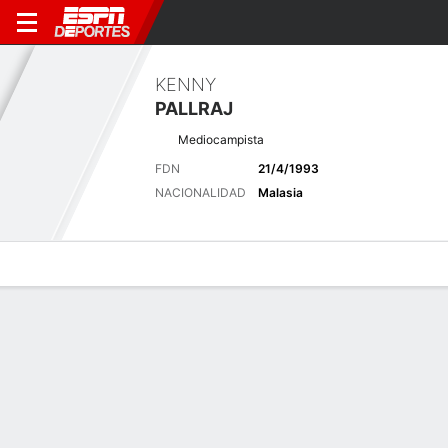
KENNY
PALLRAJ
Mediocampista
FDN
21/4/1993
NACIONALIDAD
Malasia
Perfil de Jugador
Bio
Noticias
Partidos
Estadísticas
Últimas noticias
Ver Todo