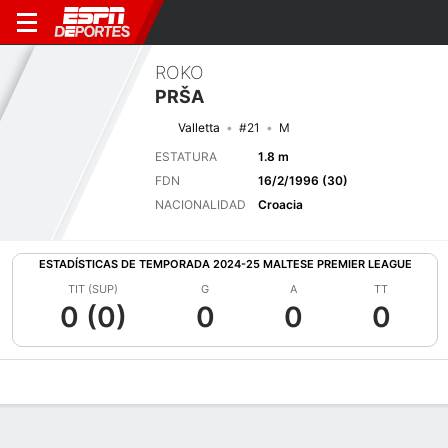
ROKO
PRŠA
Valletta
#21
M
ESTATURA
1.8 m
FDN
16/2/1996 (30)
NACIONALIDAD
Croacia
ESTADÍSTICAS DE TEMPORADA 2024-25 MALTESE PREMIER LEAGUE
TIT (SUP)
G
A
TT
0 (0)
0
0
0
Perfil de Jugador
Bio
Noticias
Partidos
Estadísticas