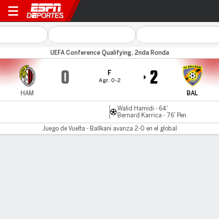
Hamrun v Ballkani
UEFA Conference Qualifying, 2nda Ronda
0
2
F
Agr. 0-2
HAM
BAL
Walid Hamidi - 64'
Bernard Karrica - 76' Pen
Juego de Vuelta - Ballkani avanza 2-0 en el global
Resumen
LÍNEA DE TIEMPO DE JUEGO