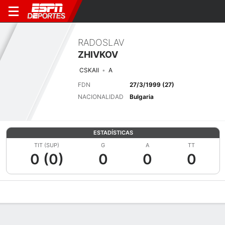
RADOSLAV
ZHIVKOV
CSKAII
A
FDN
27/3/1999 (27)
NACIONALIDAD
Bulgaria
ESTADÍSTICAS
TIT (SUP)
G
A
TT
0 (0)
0
0
0
Perfil de Jugador
Bio
Noticias
Partidos
Estadísticas