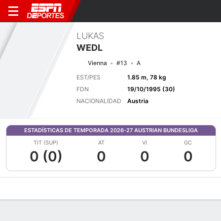
LUKAS
WEDL
Vienna
#13
A
EST/PES
1.85 m, 78 kg
FDN
19/10/1995 (30)
NACIONALIDAD
Austria
ESTADÍSTICAS DE TEMPORADA 2026-27 AUSTRIAN BUNDESLIGA
TIT (SUP)
AT
VI
GC
0 (0)
0
0
0
Perfil de Jugador
Bio
Noticias
Partidos
Estadísticas