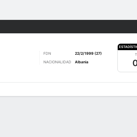
o
Más Deportes
ESTADÍST
FDN
22/2/1999 (27)
T
0
NACIONALIDAD
Albania