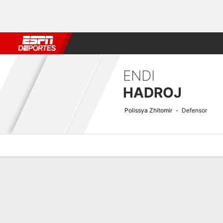
Fútbol
MLB
F. Americano
Básquetbol
WNBA
F1
Boxe
ENDI
HADROJ
Polissya Zhitomir
Defensor
Perfil de Jugador
Bio
Noticias
Partidos
Estadísticas