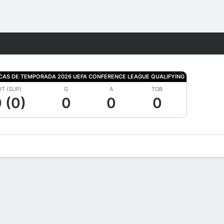
Watch
Juegos
ICAS DE TEMPORADA 2026 UEFA CONFERENCE LEAGUE QUALIFYING
IT (SUP)
G
A
TOB
 (0)
0
0
0