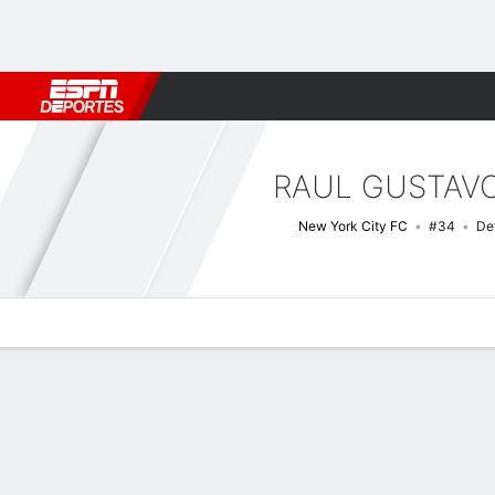
Fútbol
MLB
F. Americano
Básquetbol
WNBA
F1
Boxe
RAUL GUSTAV
New York City FC
#34
De
Perfil de Jugador
Bio
Noticias
Partidos
Estadísticas