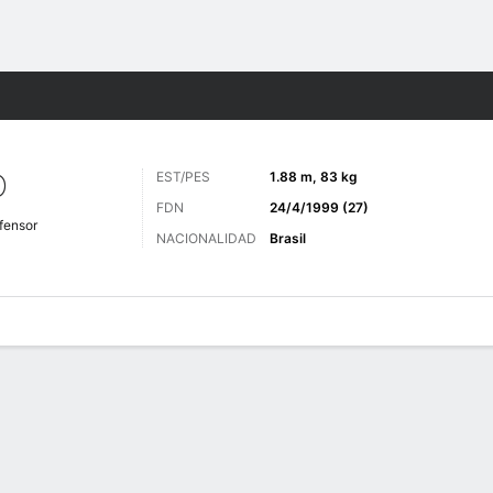
o
Más Deportes
O
EST/PES
1.88 m, 83 kg
FDN
24/4/1999 (27)
fensor
NACIONALIDAD
Brasil