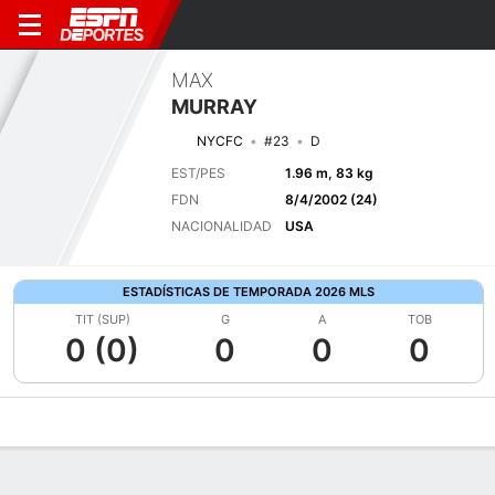
MAX
MURRAY
NYCFC
#23
D
EST/PES
1.96 m, 83 kg
FDN
8/4/2002 (24)
NACIONALIDAD
USA
ESTADÍSTICAS DE TEMPORADA 2026 MLS
TIT (SUP)
G
A
TOB
0 (0)
0
0
0
Perfil de Jugador
Bio
Noticias
Partidos
Estadísticas