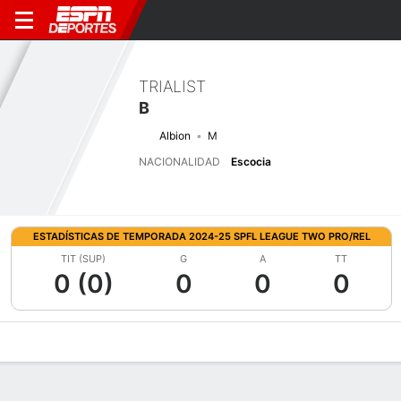
TRIALIST
B
Albion
M
NACIONALIDAD
Escocia
ESTADÍSTICAS DE TEMPORADA 2024-25 SPFL LEAGUE TWO PRO/REL
TIT (SUP)
G
A
TT
0 (0)
0
0
0
Perfil de Jugador
Bio
Noticias
Partidos
Estadísticas