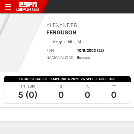
ALEXANDER
FERGUSON
Kelty
#6
M
FDN
10/9/2003 (22)
NACIONALIDAD
Escocia
ESTADÍSTICAS DE TEMPORADA 2025-26 SPFL LEAGUE ONE
TIT (SUP)
G
A
TT
5 (0)
0
0
0
Perfil de Jugador
Bio
Noticias
Partidos
Estadísticas