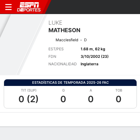
LUKE
MATHESON
Macclesfield
D
EST/PES
1.68 m, 62 kg
FDN
3/10/2002 (23)
NACIONALIDAD
Inglaterra
ESTADÍSTICAS DE TEMPORADA 2025-26 FAC
TIT (SUP)
G
A
TOB
0 (2)
0
0
0
Perfil de Jugador
Bio
Noticias
Partidos
Estadísticas