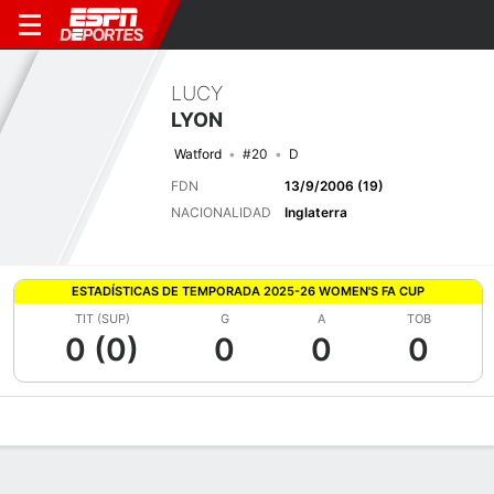
LUCY
LYON
Watford
#20
D
FDN
13/9/2006 (19)
NACIONALIDAD
Inglaterra
ESTADÍSTICAS DE TEMPORADA 2025-26 WOMEN'S FA CUP
TIT (SUP)
G
A
TOB
0 (0)
0
0
0
Perfil de Jugador
Bio
Noticias
Partidos
Estadísticas