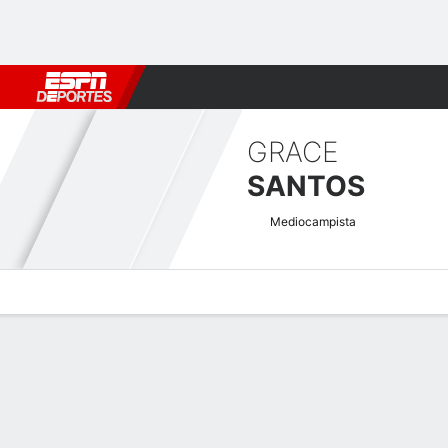
Fútbol
MLB
F. Americano
Básquetbol
WNBA
F1
Boxe
GRACE
SANTOS
Mediocampista
Perfil de Jugador
Bio
Noticias
Partidos
Estadísticas