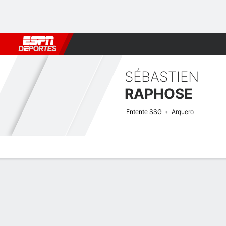
Fútbol
MLB
F. Americano
Básquetbol
WNBA
F1
Boxe
SÉBASTIEN
RAPHOSE
Entente SSG
Arquero
Perfil de Jugador
Bio
Noticias
Partidos
Estadísticas