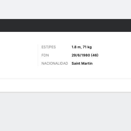
o
Más Deportes
EST/PES
1.8 m, 71 kg
FDN
29/6/1980 (46)
NACIONALIDAD
Saint Martin