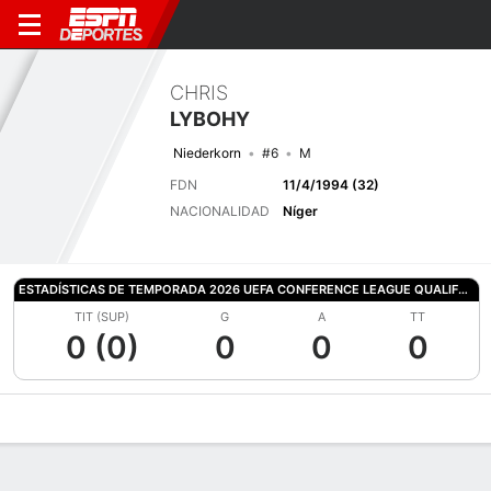
CHRIS
LYBOHY
Niederkorn
#6
M
FDN
11/4/1994 (32)
NACIONALIDAD
Níger
ESTADÍSTICAS DE TEMPORADA 2026 UEFA CONFERENCE LEAGUE QUALIFYING
TIT (SUP)
G
A
TT
0 (0)
0
0
0
Perfil de Jugador
Bio
Noticias
Partidos
Estadísticas