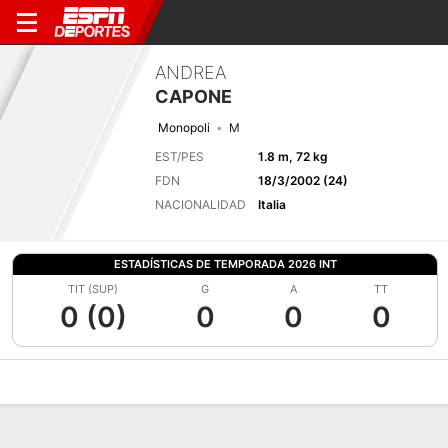
ANDREA
CAPONE
Monopoli
M
EST/PES
1.8 m, 72 kg
FDN
18/3/2002 (24)
NACIONALIDAD
Italia
ESTADÍSTICAS DE TEMPORADA 2026 INT
TIT (SUP)
G
A
TT
0 (0)
0
0
0
Perfil de Jugador
Bio
Noticias
Partidos
Estadísticas