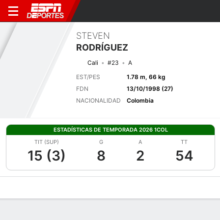
STEVEN
RODRÍGUEZ
Cali
#23
A
EST/PES
1.78 m, 66 kg
FDN
13/10/1998 (27)
NACIONALIDAD
Colombia
ESTADÍSTICAS DE TEMPORADA 2026 1COL
TIT (SUP)
G
A
TT
15 (3)
8
2
54
Perfil de Jugador
Bio
Noticias
Partidos
Estadísticas