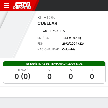
KLIETON
CUELLAR
Cali
#36
A
EST/PES
1.83 m, 67 kg
FDN
26/2/2004 (22)
NACIONALIDAD
Colombia
ESTADÍSTICAS DE TEMPORADA 2026 1COL
TIT (SUP)
G
A
TT
0 (0)
0
0
0
Perfil de Jugador
Bio
Noticias
Partidos
Estadísticas