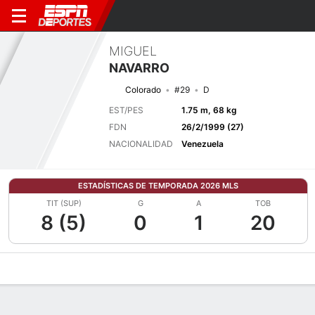
MIGUEL
NAVARRO
Colorado
#29
D
EST/PES
1.75 m, 68 kg
FDN
26/2/1999 (27)
NACIONALIDAD
Venezuela
ESTADÍSTICAS DE TEMPORADA 2026 MLS
TIT (SUP)
G
A
TOB
8 (5)
0
1
20
Perfil de Jugador
Bio
Noticias
Partidos
Estadísticas