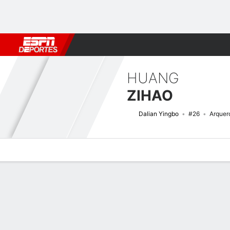
Fútbol
MLB
F. Americano
Básquetbol
WNBA
F1
Boxe
HUANG
ZIHAO
Dalian Yingbo
#26
Arquer
Perfil de Jugador
Bio
Noticias
Partidos
Estadísticas