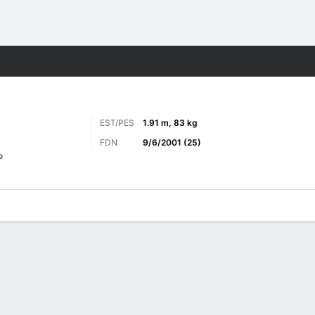
o
Más Deportes
EST/PES
1.91 m, 83 kg
FDN
9/6/2001 (25)
o