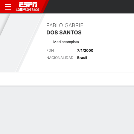
PABLO GABRIEL
DOS SANTOS
Mediocampista
FDN
7/1/2000
NACIONALIDAD
Brasil
Perfil de Jugador
Bio
Noticias
Partidos
Estadísticas
Últimas noticias
Ver Todo