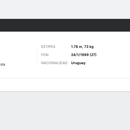
o
Más Deportes
EST/PES
1.78 m, 73 kg
FDN
24/1/1999 (27)
NACIONALIDAD
Uruguay
sta