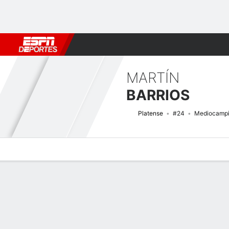
Fútbol
MLB
F. Americano
Básquetbol
WNBA
F1
Boxe
MARTÍN
BARRIOS
Platense
#24
Mediocampi
Perfil de Jugador
Bio
Noticias
Partidos
Estadísticas