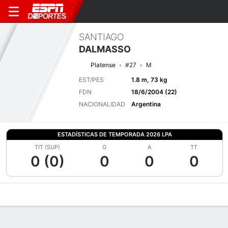
SANTIAGO
DALMASSO
Platense
#27
M
EST/PES
1.8 m, 73 kg
FDN
18/6/2004 (22)
NACIONALIDAD
Argentina
ESTADÍSTICAS DE TEMPORADA 2026 LPA
TIT (SUP)
G
A
TT
0 (0)
0
0
0
Perfil de Jugador
Bio
Noticias
Partidos
Estadísticas