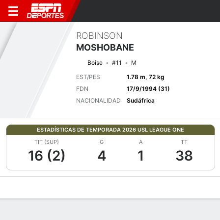
ROBINSON
MOSHOBANE
Boise
#11
M
EST/PES
1.78 m, 72 kg
FDN
17/9/1994 (31)
NACIONALIDAD
Sudáfrica
ESTADÍSTICAS DE TEMPORADA 2026 USL LEAGUE ONE
TIT (SUP)
G
A
TT
16 (2)
4
1
38
Perfil de Jugador
Bio
Noticias
Partidos
Estadísticas