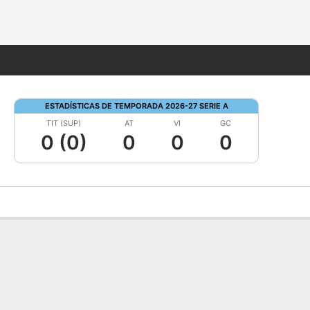
Watch
Juegos
ESTADÍSTICAS DE TEMPORADA 2026-27 SERIE A
TIT (SUP)
AT
VI
GC
0 (0)
0
0
0