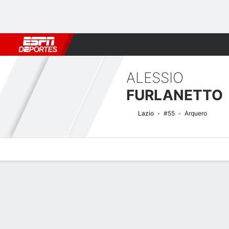
Fútbol
MLB
F. Americano
Básquetbol
WNBA
F1
Boxe
ALESSIO
FURLANETTO
Lazio
#55
Arquero
Perfil de Jugador
Bio
Noticias
Partidos
Estadísticas