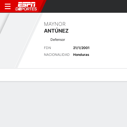
MAYNOR
ANTÚNEZ
Defensor
FDN
21/1/2001
NACIONALIDAD
Honduras
Perfil de Jugador
Bio
Noticias
Partidos
Estadísticas
Últimas noticias
Ver Todo