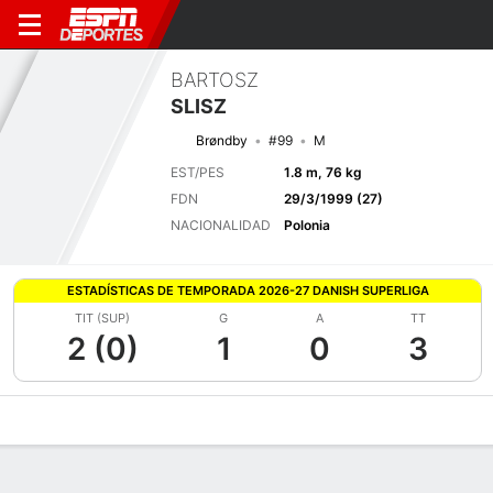
BARTOSZ
SLISZ
Brøndby
#99
M
EST/PES
1.8 m, 76 kg
FDN
29/3/1999 (27)
NACIONALIDAD
Polonia
ESTADÍSTICAS DE TEMPORADA 2026-27 DANISH SUPERLIGA
TIT (SUP)
G
A
TT
2 (0)
1
0
3
Perfil de Jugador
Bio
Noticias
Partidos
Estadísticas