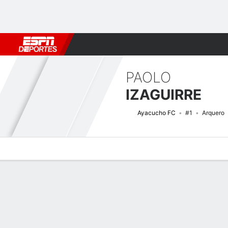
Fútbol
MLB
F. Americano
Básquetbol
WNBA
F1
Boxe
PAOLO
IZAGUIRRE
Ayacucho FC
#1
Arquero
Perfil de Jugador
Bio
Noticias
Partidos
Estadísticas