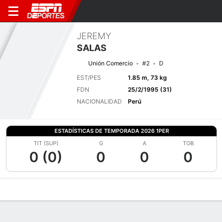
JEREMY
SALAS
Unión Comercio
#2
D
EST/PES
1.85 m, 73 kg
FDN
25/2/1995 (31)
NACIONALIDAD
Perú
ESTADÍSTICAS DE TEMPORADA 2026 1PER
TIT (SUP)
G
A
TOB
0 (0)
0
0
0
Perfil de Jugador
Bio
Noticias
Partidos
Estadísticas