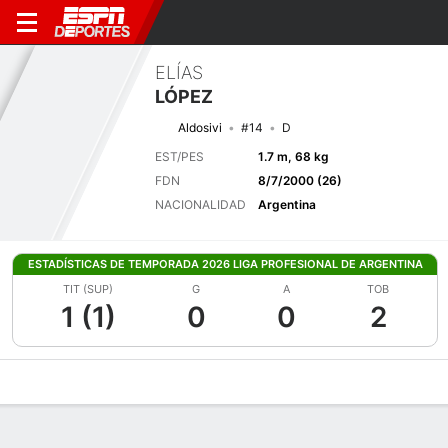
ELÍAS
LÓPEZ
Aldosivi
#14
D
EST/PES
1.7 m, 68 kg
FDN
8/7/2000 (26)
NACIONALIDAD
Argentina
ESTADÍSTICAS DE TEMPORADA 2026 LIGA PROFESIONAL DE ARGENTINA
TIT (SUP)
G
A
TOB
1 (1)
0
0
2
Perfil de Jugador
Bio
Noticias
Partidos
Estadísticas