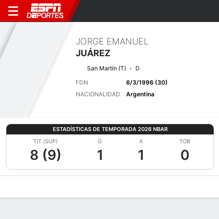
JORGE EMANUEL
JUÁREZ
San Martín (T)
D
FDN
6/3/1996 (30)
NACIONALIDAD
Argentina
ESTADÍSTICAS DE TEMPORADA 2026 NBAR
TIT (SUP)
G
A
TOB
8 (9)
1
1
0
Perfil de Jugador
Bio
Noticias
Partidos
Estadísticas