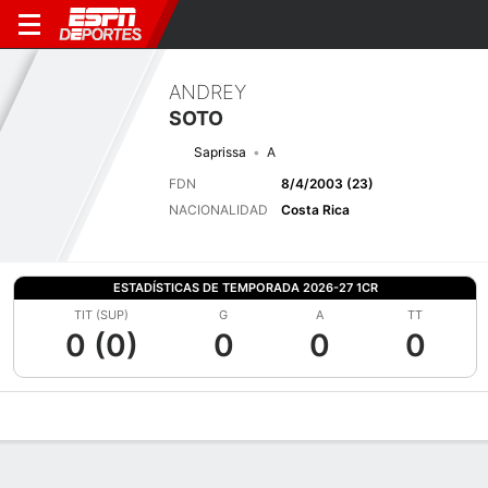
ANDREY
SOTO
Saprissa
A
FDN
8/4/2003 (23)
NACIONALIDAD
Costa Rica
ESTADÍSTICAS DE TEMPORADA 2026-27 1CR
TIT (SUP)
G
A
TT
0 (0)
0
0
0
Perfil de Jugador
Bio
Noticias
Partidos
Estadísticas