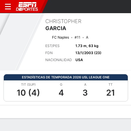
CHRISTOPHER
GARCIA
FC Naples
#11
A
EST/PES
1.73 m, 63 kg
FDN
13/1/2003 (23)
NACIONALIDAD
USA
ESTADÍSTICAS DE TEMPORADA 2026 USL LEAGUE ONE
TIT (SUP)
G
A
TT
10 (4)
4
3
21
Perfil de Jugador
Bio
Noticias
Partidos
Estadísticas