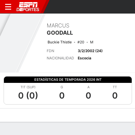
MARCUS
GOODALL
Buckie Thistle
#20
M
FDN
3/2/2002 (24)
NACIONALIDAD
Escocia
ESTADÍSTICAS DE TEMPORADA 2026 INT
TIT (SUP)
G
A
TT
0 (0)
0
0
0
Perfil de Jugador
Bio
Noticias
Partidos
Estadísticas