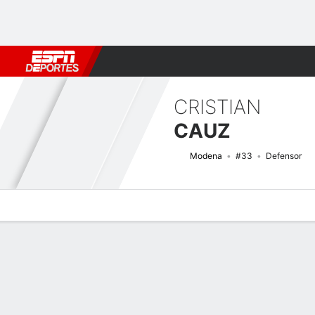
Fútbol
MLB
F. Americano
Básquetbol
WNBA
F1
Boxe
CRISTIAN
CAUZ
Modena
#33
Defensor
Perfil de Jugador
Bio
Noticias
Partidos
Estadísticas