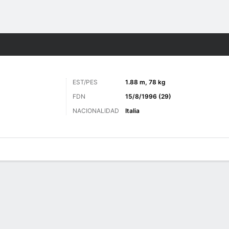
o
Más Deportes
EST/PES
1.88 m, 78 kg
FDN
15/8/1996 (29)
NACIONALIDAD
Italia