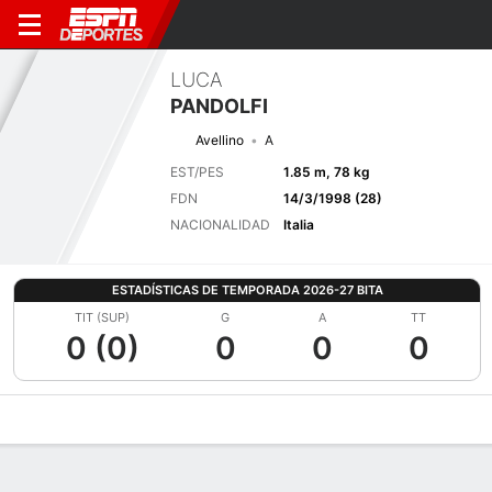
LUCA
PANDOLFI
Avellino
A
EST/PES
1.85 m, 78 kg
FDN
14/3/1998 (28)
NACIONALIDAD
Italia
ESTADÍSTICAS DE TEMPORADA 2026-27 BITA
TIT (SUP)
G
A
TT
0 (0)
0
0
0
Perfil de Jugador
Bio
Noticias
Partidos
Estadísticas