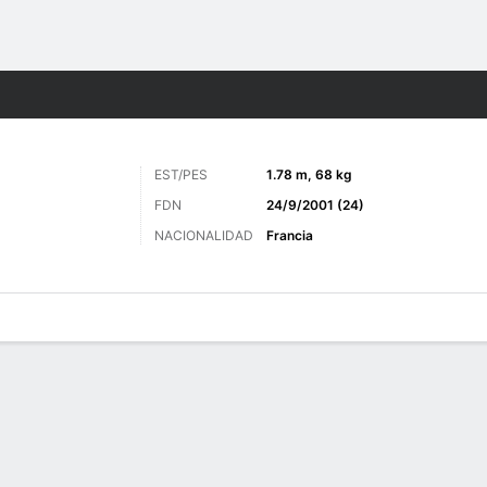
o
Más Deportes
EST/PES
1.78 m, 68 kg
FDN
24/9/2001 (24)
NACIONALIDAD
Francia