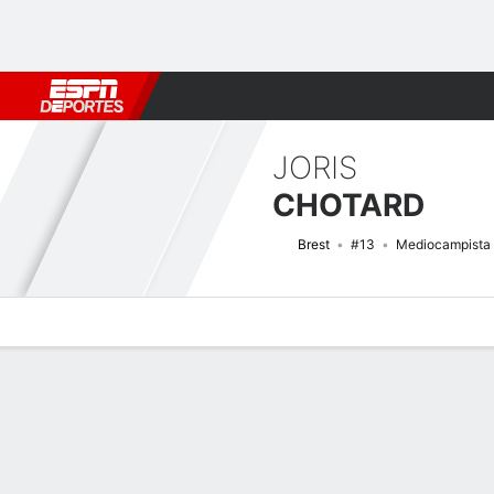
Fútbol
MLB
F. Americano
Básquetbol
WNBA
F1
Boxe
JORIS
CHOTARD
Brest
#13
Mediocampista
Perfil de Jugador
Bio
Noticias
Partidos
Estadísticas