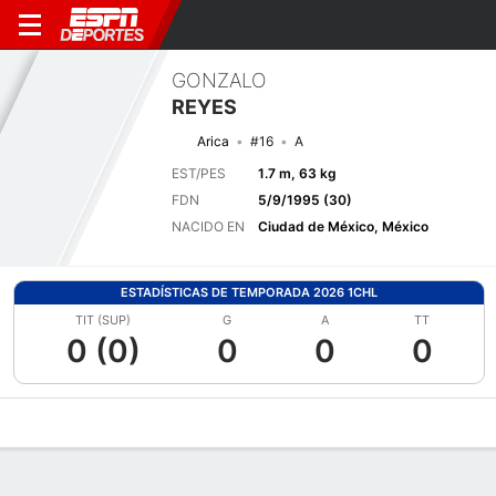
GONZALO
REYES
Arica
#16
A
EST/PES
1.7 m, 63 kg
FDN
5/9/1995 (30)
NACIDO EN
Ciudad de México, México
ESTADÍSTICAS DE TEMPORADA 2026 1CHL
TIT (SUP)
G
A
TT
0 (0)
0
0
0
Perfil de Jugador
Bio
Noticias
Partidos
Estadísticas