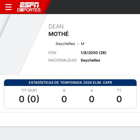
DEAN
MOTHÉ
Seychelles
M
FDN
1/8/2000 (26)
NACIONALIDAD
Seychelles
ESTADÍSTICAS DE TEMPORADA 2026 ELIM. CAFR
TIT (SUP)
G
A
TT
0 (0)
0
0
0
Perfil de Jugador
Bio
Noticias
Partidos
Estadísticas