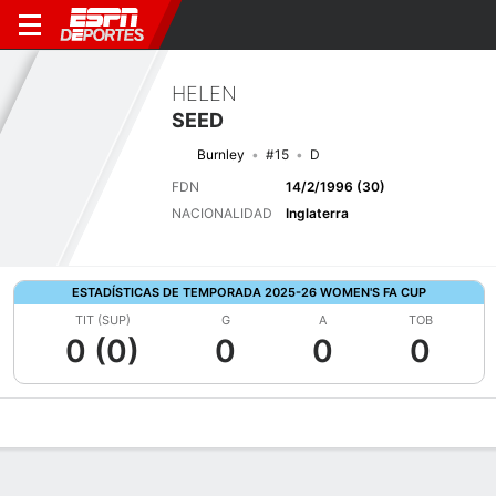
HELEN
SEED
Burnley
#15
D
FDN
14/2/1996 (30)
NACIONALIDAD
Inglaterra
ESTADÍSTICAS DE TEMPORADA 2025-26 WOMEN'S FA CUP
TIT (SUP)
G
A
TOB
0 (0)
0
0
0
Perfil de Jugador
Bio
Noticias
Partidos
Estadísticas