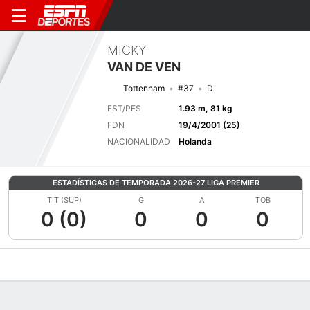
MICKY
VAN DE VEN
Tottenham
#37
D
EST/PES
1.93 m, 81 kg
FDN
19/4/2001 (25)
NACIONALIDAD
Holanda
ESTADÍSTICAS DE TEMPORADA 2026-27 LIGA PREMIER
TIT (SUP)
G
A
TOB
0 (0)
0
0
0
Perfil de Jugador
Bio
Noticias
Partidos
Estadísticas